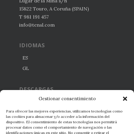
Lugar de la Mina s/n
15822 Touro, A Coruña (SPAIN)
T 981 191 457
info@tensl.com
IDIOMAS
ES
GL
DESCARGAS
Gestionar consentimiento
Política de Calidad y
Para ofrecer las mejores experiencias, utilizamos tecnologías como
Medio Ambiente
las cookies para almacenar y/o acceder a la información del
dispositivo. El consentimiento de estas tecnologías nos permitirá
Certificaciones
procesar datos como el comportamiento de navegación o las
identificaciones únicas en este sitio. No consentir o retirar el